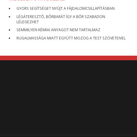
GYORS SEGÍTSÉGET NYÚJT A FÁJDALOMCSILLAPÍTÁSBAN
LÉGÁTERESZTŐ, BŐRBARÁT ÍGY A BŐR SZABADON
LÉLEGEZHET
SEMMILYEN KÉMIAI ANYAGOT NEM TARTALMAZ
RUGALMASSÁGA MIATT EGYÜTT MOZOG A TEST SZÖVETEIVEL