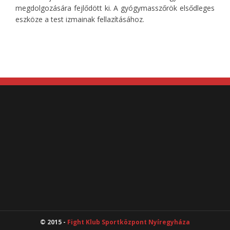
megdolgozására fejlődött ki. A gyógymasszőrök elsődleges
eszköze a test izmainak fellazításához.
© 2015 -
Fight Klub Sportközpont Nyíregyháza